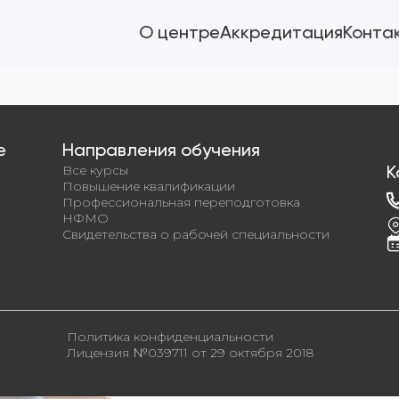
О центре
Аккредитация
Конта
е
Направления обучения
Все курсы
К
Повышение квалификации
Профессиональная переподготовка
НФМО
Свидетельства о рабочей специальности
Политика конфиденциальности
Лицензия №039711 от 29 октября 2018