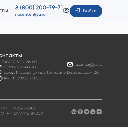
8 (800) 200-79-71
кты
Войти
nucenter@ya.ru
онтакты
7 (800) 500-26-03
nucenter@ya.ru
7 (958) 538-68-78
город Москва, улица Генерала Белова, дом 26
Пн-Пт: 09:00 -18:00
ИНН 7725402863
ОГРН 5177746184050