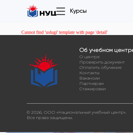
Cannot find 'uslugi' template with page 'detail'
Об учебном центр
О центре
Проверить документ
Оплатить обучение
Контакты
Вакансии
Партнерам
Стажировки
© 2026, ООО «Национальный учебный центр».
Все права защищены.